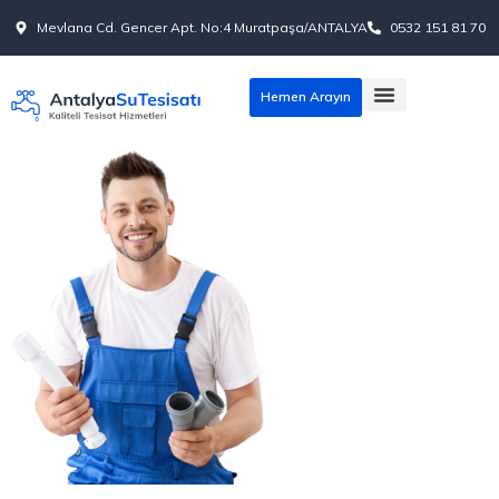
Mevlana Cd. Gencer Apt. No:4 Muratpaşa/ANTALYA
0532 151 81 70
Hemen Arayın