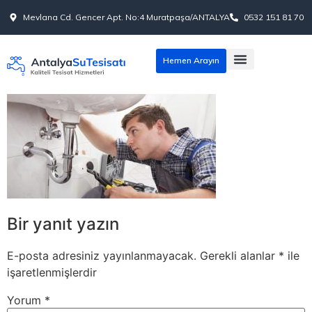
Mevlana Cd. Gencer Apt. No:4 Muratpaşa/ANTALYA
0532 151 81 70
Hemen Arayın
Bir yanıt yazın
E-posta adresiniz yayınlanmayacak.
Gerekli alanlar
*
ile
işaretlenmişlerdir
Yorum
*